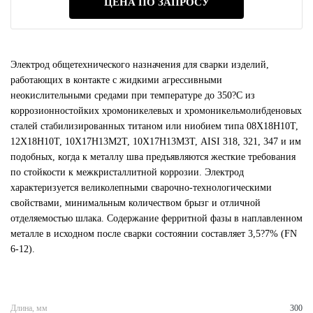
ЦЕНА ПО ЗАПРОСУ
Электрод общетехнического назначения для сварки изделий,
работающих в контакте с жидкими агрессивными
неокислительными средами при температуре до 350?С из
коррозионностойких хромоникелевых и хромоникельмолибденовых
сталей стабилизированных титаном или ниобием типа 08Х18Н10Т,
12Х18Н10Т, 10Х17Н13М2Т, 10Х17Н13М3Т, AISI 318, 321, 347 и им
подобных, когда к металлу шва предъявляются жесткие требования
по стойкости к межкристаллитной коррозии. Электрод
характеризуется великолепными сварочно-технологическими
свойствами, минимальным количеством брызг и отличной
отделяемостью шлака. Содержание ферритной фазы в наплавленном
металле в исходном после сварки состоянии составляет 3,5?7% (FN
6-12).
Длина, мм
300