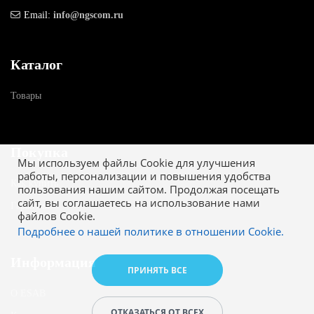
Email:
info@ngscom.ru
Каталог
Товары
Покупка
Мы используем файлы Cookie для улучшения
работы, персонализации и повышения удобства
Как купить
пользования нашим сайтом. Продолжая посещать
сайт, вы соглашаетесь на использование нами
Гарантия
файлов Cookie.
Подробнее о нашей политике в отношении Cookie.
Информация
ПРИНЯТЬ ВСЕ
О ESAB
ОТКАЗАТЬСЯ ОТ ВСЕХ