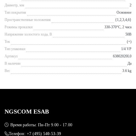
Диаметр, мм
2
Тип покрытия
Основное
Пространственные положения
{1,2,3,4,6}
Режимы прокалки
330-370°С, 2 часа
Напряжение холостого хода, В
50В
Ток
(+)
Тип упаковки
1/4 VP
Артикул
63802020L0
В наличии
Да
Вес
3.6 kg
NGSCOM ESAB
Время работы: Пн-Пт 9.00 - 17.00
Телефон:
+7 (495) 540-53-39