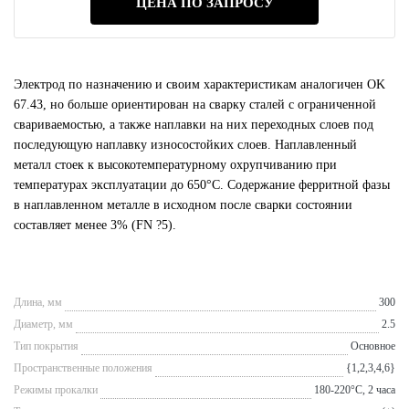
ЦЕНА ПО ЗАПРОСУ
Электрод по назначению и своим характеристикам аналогичен OK
67.43, но больше ориентирован на сварку сталей с ограниченной
свариваемостью, а также наплавки на них переходных слоев под
последующую наплавку износостойких слоев. Наплавленный
металл стоек к высокотемпературному охрупчиванию при
температурах эксплуатации до 650°С. Содержание ферритной фазы
в наплавленном металле в исходном после сварки состоянии
составляет менее 3% (FN ?5).
Длина, мм
300
Диаметр, мм
2.5
Тип покрытия
Основное
Пространственные положения
{1,2,3,4,6}
Режимы прокалки
180-220°С, 2 часа