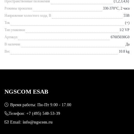
Пространственные положения
{1,2,3,4,6}
Режимы прокалки
330-370°С, 2 часа
Напряжение холостого хода, В
55В
Ток
(+)
Тип упаковки
1/2 VP
Артикул
67605030G0
В наличии
Да
Вес
10.8 kg
NGSCOM ESAB
Время работы: Пн-Пт 9.00 - 17.00
Телефон:
+7 (495) 540-53-39
Email:
info@ngscom.ru