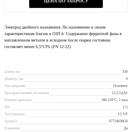
ЦЕНА ПО ЗАПРОСУ
Электрод двойного назначения. По назначению и своим
характеристикам близок к ОЗЛ-6. Содержание ферритной фазы в
наплавленном металле в исходном после сварки состоянии
составляет менее 6,5?13% (FN 12-22).
Длина, мм
350
Диаметр, мм
4
Тип покрытия
Основное
Пространственные положения
{1,2,3,4,6}
Режимы прокалки
180-220°С, 2 часа
Ток
(+)
Тип упаковки
1/2 VP
Артикул
67754030G0
В наличии
Да