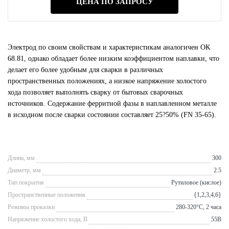
ЦЕНА ПО ЗАПРОСУ
Электрод по своим свойствам и характеристикам аналогичен ОК
68.81, однако обладает более низким коэффициентом наплавки, что
делает его более удобным для сварки в различных
пространственных положениях, а низкое напряжение холостого
хода позволяет выполнять сварку от бытовых сварочных
источников. Содержание ферритной фазы в наплавленном металле
в исходном после сварки состоянии составляет 25?50% (FN 35-65).
Длина, мм
300
Диаметр, мм
2.5
Тип покрытия
Рутиловое (кислое)
Пространственные положения
{1,2,3,4,6}
Режимы прокалки
280-320°С, 2 часа
Напряжение холостого хода, В
55В