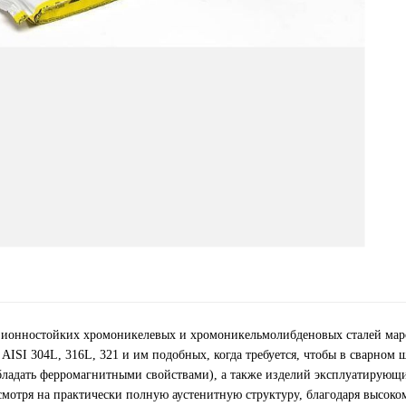
розионностойких хромоникелевых и хромоникельмолибденовых сталей мар
I 304L, 316L, 321 и им подобных, когда требуется, чтобы в сварном 
обладать ферромагнитными свойствами), а также изделий эксплуатирующ
смотря на практически полную аустенитную структуру, благодаря высоко