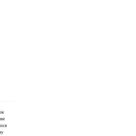
ок
шве
ихся
му