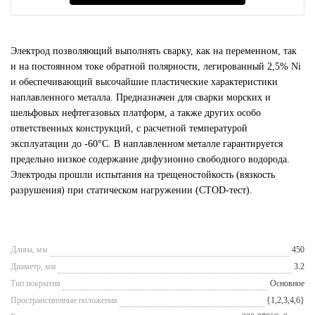
Электрод позволяющий выполнять сварку, как на переменном, так
и на постоянном токе обратной полярности, легированный 2,5% Ni
и обеспечивающий высочайшие пластические характеристики
наплавленного металла. Предназначен для сварки морских и
шельфовых нефтегазовых платформ, а также других особо
ответственных конструкций, с расчетной температурой
эксплуатации до -60°С. В наплавленном металле гарантируется
предельно низкое содержание дифузионно свободного водорода.
Электроды прошли испытания на трещеностойкость (вязкость
разрушения) при статическом нагружении (CTOD-тест).
Длина, мм
450
Диаметр, мм
3.2
Тип покрытия
Основное
Пространственные положения
{1,2,3,4,6}