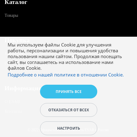
Каталог
Товары
Покупка
Мы используем файлы Cookie для улучшения
работы, персонализации и повышения удобства
Как купить
пользования нашим сайтом. Продолжая посещать
сайт, вы соглашаетесь на использование нами
Гарантия
файлов Cookie.
Подробнее о нашей политике в отношении Cookie.
Информация
ПРИНЯТЬ ВСЕ
О ESAB
ОТКАЗАТЬСЯ ОТ ВСЕХ
Контакты
НАСТРОИТЬ
© 2022 Официальный представитель ESAB в России.