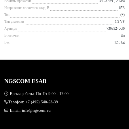
Режимы прокалки
330-370°С, 2 часа
Напряжение холостого хода, В
65В
Ток
(+)
Тип упаковки
1/2 VP
Артикул
73683240G0
В наличии
Да
Вес
12.6 kg
NGSCOM ESAB
Время работы: Пн-Пт 9.00 - 17.00
Телефон:
+7 (495) 540-53-39
Email:
info@ngscom.ru