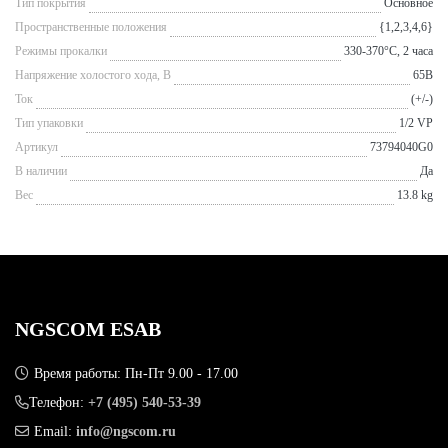
Тип покрытия
Основное
Пространственные положения
{1,2,3,4,6}
Режимы прокалки
330-370°С, 2 часа
Напряжение холостого хода, В
65В
Ток
(+/-)
Тип упаковки
1/2 VP
Артикул
73794040G0
В наличии
Да
Вес
13.8 kg
NGSCOM ESAB
Время работы: Пн-Пт 9.00 - 17.00
Телефон:
+7 (495) 540-53-39
Email:
info@ngscom.ru