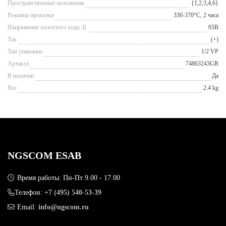
Пространственные положения
{1,2,3,4,6}
Режимы прокалки
330-370°С, 2 часа
Напряжение холостого хода, В
65В
Ток
(+)
Тип упаковки
1/2 VP
Артикул
74863243GR
В наличии
Да
Вес
2.4 kg
NGSCOM ESAB
Время работы: Пн-Пт 9.00 - 17.00
Телефон:
+7 (495) 540-53-39
Email:
info@ngscom.ru