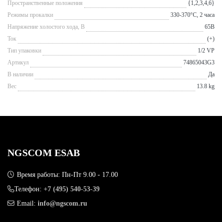
Пространственные положения
{1,2,3,4,6}
Режимы прокалки
330-370°С, 2 часа
Напряжение холостого хода, В
65В
Ток
(+)
Тип упаковки
1/2 VP
Артикул
74865043G3
В наличии
Да
Вес
13.8 kg
NGSCOM ESAB
Время работы: Пн-Пт 9.00 - 17.00
Телефон:
+7 (495) 540-53-39
Email:
info@ngscom.ru