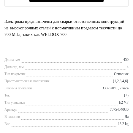
Электроды предназначены для сварки ответственных конструкций
из высокопрочных сталей с нормативным пределом текучести до
700 МПа, таких как WELDOX 700.
Длина, мм
450
Диаметр, мм
4
Тип покрытия
Основное
Пространственные положения
{1,2,3,4,6}
Режимы прокалки
330-370°С, 2 часа
Ток
(+)
Тип упаковки
1/2 VP
Артикул
75754040G0
В наличии
Да
Вес
13.2 kg