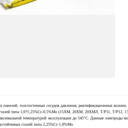
х панелей, толстостенных сосудов давления, ректификационных колонн,
х сталей типа 1,0?1,25%Cr-0,5%Mo (15ХМ, 20ХМ, 20ХМЛ, T/P11, T/P12, 1
 максимальной температурой эксплуатации до 545°С. Данные электроды м
оустойчивых сталей типа 2,25%Cr-1,0%Mo.