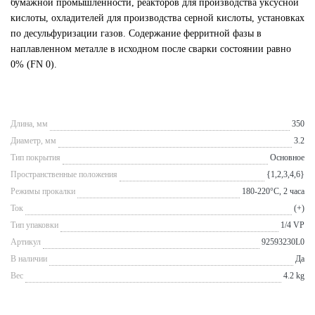
бумажной промышленности, реакторов для производства уксусной
кислоты, охладителей для производства серной кислоты, установках
по десульфуризации газов. Содержание ферритной фазы в
наплавленном металле в исходном после сварки состоянии равно
0% (FN 0).
Длина, мм
350
Диаметр, мм
3.2
Тип покрытия
Основное
Пространственные положения
{1,2,3,4,6}
Режимы прокалки
180-220°С, 2 часа
Ток
(+)
Тип упаковки
1/4 VP
Артикул
92593230L0
В наличии
Да
Вес
4.2 kg