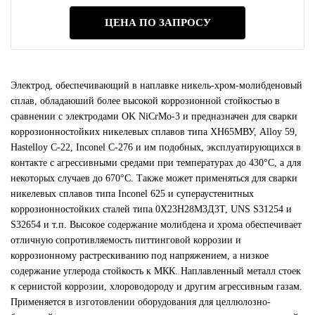
ЦЕНА ПО ЗАПРОСУ
Электрод, обеспечивающий в наплавке никель-хром-молибденовый
сплав, обладаюший более высокой коррозионной стойкостью в
сравнении с электродами OK NiCrMo-3 и предназначен для сварки
коррозионностойких никелевых сплавов типа ХН65МВУ, Alloy 59,
Hastelloy C-22, Inconel C-276 и им подобных, эксплуатирующихся в
контакте с агрессивными средами при температурах до 430°С, а для
некоторых случаев до 670°С. Также может применяться для сварки
никелевых сплавов типа Inconel 625 и супераустенитных
коррозионностойких сталей типа 0Х23Н28М3Д3Т, UNS S31254 и
S32654 и т.п. Высокое содержание молибдена и хрома обеспечивает
отличную сопротивляемость питтинговой коррозии и
коррозионному растрескиванию под напряжением, а низкое
содержание углерода стойкость к МКК. Наплавленный металл стоек
к сернистой коррозии, хлороводороду и другим агрессивным газам.
Применяется в изготовлении оборудования для целлюлозно-