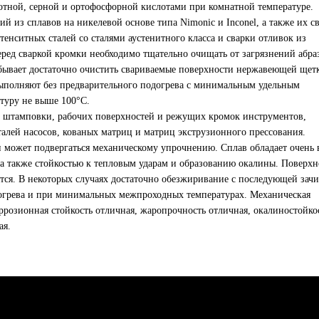
зотной, серной и ортофосфорной кислотами при комнатной температуре.
ий из сплавов на никелевой основе типа Nimonic и Inconel, а также их с
енситных сталей со сталями аустенитного класса и сварки отливок из
ред сваркой кромки необходимо тщательно очищать от загрязнений абр
 бывает достаточно очистить свариваемые поверхности нержавеющей щет
ыполняют без предварительного подогрева с минимальным удельным
туру не выше 100°С.
й штамповки, рабочих поверхностей и режущих кромок инструментов,
алей насосов, кованых матриц и матриц экструзионного прессования.
 может подвергаться механическому упрочнению. Сплав обладает очень 
 а также стойкостью к тепловым ударам и образованию окалины. Поверхн
ятся. В некоторых случаях достаточно обезжиривание с последующей зач
огрева и при минимальных межпроходных температурах. Механическая
ррозионная стойкость отличная, жаропрочность отличная, окалиностойко
ая.