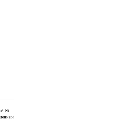
ый Ni-
вленный