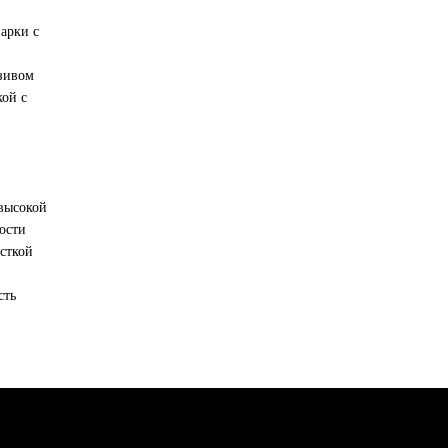
варки с
азивом
кой с
высокой
ости
исткой
сть