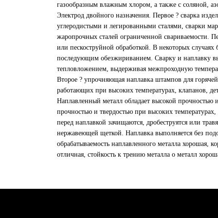
газообразным влажным хлором, а также с соляной, а
Электрод двойного назначения. Первое ? сварка издел
углеродистыми и легированными сталями, сварки март
жаропрочных сталей ограниченной свариваемости. Пе
или пескоструйной обработкой. В некоторых случаях
последующим обезжириванием. Сварку и наплавку в
тепловложением, выдерживая межпроходную темпера
Второе ? упрочняющая наплавка штампов для горяче
работающих при высоких температурах, клапанов, дет
Наплавленный металл обладает высокой прочностью и
прочностью и твердостью при высоких температурах,
перед наплавкой зачищаются, дробеструятся или трав
нержавеющей щеткой. Наплавка выполняется без под
обрабатываемость наплавленного металла хорошая, ко
отличная, стойкость к трению металла о металл хорош