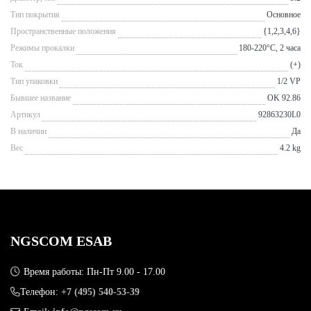
Тип покрытия
Основное
Пространственные положения
{1,2,3,4,6}
Режимы прокалки
180-220°С, 2 часа
Ток
(+)
Тип упаковки
1/2 VP
Бывшее название
OK 92.86
Артикул
92863230L0
В наличии
Да
Вес
4.2 kg
NGSCOM ESAB
Время работы: Пн-Пт 9.00 - 17.00
Телефон:
+7 (495) 540-53-39