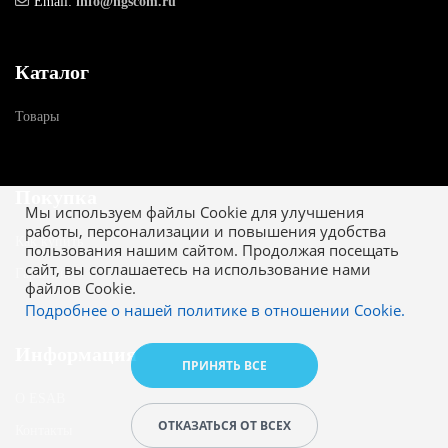
Email:
info@ngscom.ru
Каталог
Товары
Покупка
Мы используем файлы Cookie для улучшения
работы, персонализации и повышения удобства
Как купить
пользования нашим сайтом. Продолжая посещать
сайт, вы соглашаетесь на использование нами
Гарантия
файлов Cookie.
Подробнее о нашей политике в отношении Cookie.
Информация
ПРИНЯТЬ ВСЕ
О ESAB
ОТКАЗАТЬСЯ ОТ ВСЕХ
Контакты