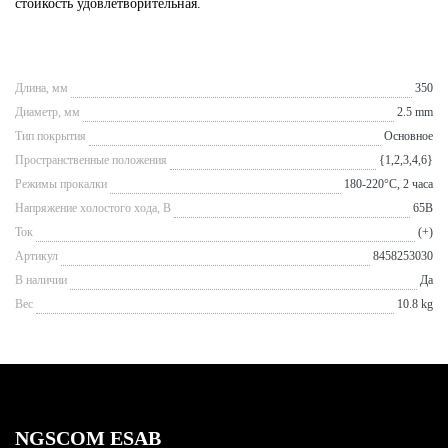
стойкость удовлетворительная.
Длина, мм
350
Диаметр, мм
2.5 mm
Тип покрытия
Основное
Пространственные положения
{1,2,3,4,6}
Режимы прокалки
180-220°С, 2 часа
Напряжение холостого хода, В
65В
Ток
(+)
Артикул
8458253030
В наличии
Да
Вес
10.8 kg
NGSCOM ESAB