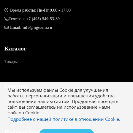
Время работы: Пн-Пт 9.00 - 17.00
Телефон:
+7 (495) 540-53-39
Email:
info@ngscom.ru
Каталог
Товары
Покупка
Мы используем файлы Cookie для улучшения
работы, персонализации и повышения удобства
Как купить
пользования нашим сайтом. Продолжая посещать
сайт, вы соглашаетесь на использование нами
Гарантия
файлов Cookie.
Подробнее о нашей политике в отношении Cookie.
Информация