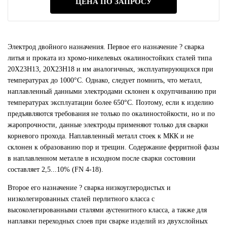
ЦЕНА ПО ЗАПРОСУ
Электрод двойного назначения. Первое его назначение ? сварка
литья и проката из хромо-никелевых окалиностойких сталей типа
20Х23Н13, 20Х23Н18 и им аналогичных, эксплуатирующихся при
температурах до 1000°С. Однако, следует помнить, что металл,
наплавленный данными электродами склонен к охрупчиванию при
температурах эксплуатации более 650°С. Поэтому, если к изделию
предъявляются требования не только по окалиностойкости, но и по
жаропрочности, данные электроды применяют только для сварки
корневого прохода. Наплавленный металл стоек к МКК и не
склонен к образованию пор и трещин. Содержание ферритной фазы
в наплавленном металле в исходном после сварки состоянии
составляет 2,5...10% (FN 4-18).
Второе его назначение ? сварка низкоуглеродистых и
низколегированных сталей перлитного класса с
высоколегированными сталями аустенитного класса, а также для
наплавки переходных слоев при сварке изделий из двухслойных