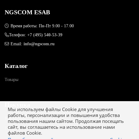
NGSCOM ESAB
Время работы: Пн-Пт 9.00 - 17.00
Телефон:
+7 (495) 540-53-39
Email:
info@ngscom.ru
Каталог
Товары
Покупка
Мы используем файлы Cookie для улучшения
работы, персонализации и повышения удобства
Как купить
пользования нашим сайтом. Продолжая посещать
сайт, вы соглашаетесь на использование нами
Гарантия
файлов Cookie.