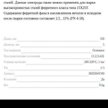
сталей. Данные электроды также можно применять для сварки
высокохромистых сталей ферритного класса типа 15Х25Т.
Содержание ферритной фазы в наплавленном металле в исходном
после сварки состоянии составляет 2,5...11% (FN 4-18).
Длина, мм
350
Диаметр, мм
5
Тип покрытия
Основное
Пространственные положения
{1,2,3,4,6}
Режимы прокалки
280-320°С, 1 час
Ток
(+)
Артикул
3920504YH0
В наличии
Да
Вес
6 kg