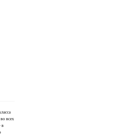
класса
во всех
 в
о