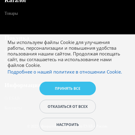
Каталог
Товары
Покупка
Мы используем файлы Cookie для улучшения
работы, персонализации и повышения удобства
Как купить
пользования нашим сайтом. Продолжая посещать
сайт, вы соглашаетесь на использование нами
Гарантия
файлов Cookie.
Подробнее о нашей политике в отношении Cookie.
Информация
ПРИНЯТЬ ВСЕ
О ESAB
ОТКАЗАТЬСЯ ОТ ВСЕХ
Контакты
НАСТРОИТЬ
© 2022 Официальный представитель ESAB в России.