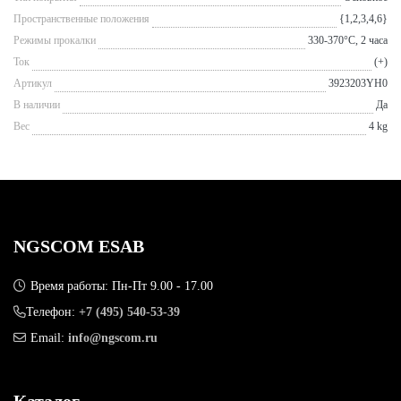
Пространственные положения
{1,2,3,4,6}
Режимы прокалки
330-370°С, 2 часа
Ток
(+)
Артикул
3923203YH0
В наличии
Да
Вес
4 kg
NGSCOM ESAB
Время работы: Пн-Пт 9.00 - 17.00
Телефон:
+7 (495) 540-53-39
Email:
info@ngscom.ru