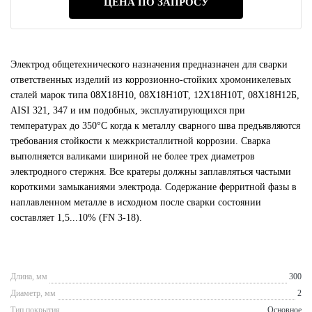
ЦЕНА ПО ЗАПРОСУ
Электрод общетехнического назначения предназначен для сварки
ответственных изделий из коррозионно-стойких хромоникелевых
сталей марок типа 08Х18Н10, 08Х18Н10Т, 12Х18Н10Т, 08Х18Н12Б,
AISI 321, 347 и им подобных, эксплуатирующихся при
температурах до 350°C когда к металлу сварного шва предъявляются
требования стойкости к межкристаллитной коррозии. Сварка
выполняется валиками шириной не более трех диаметров
электродного стержня. Все кратеры должны заплавляться частыми
короткими замыканиями электрода. Содержание ферритной фазы в
наплавленном металле в исходном после сварки состоянии
составляет 1,5...10% (FN 3-18).
Длина, мм
300
Диаметр, мм
2
Тип покрытия
Основное