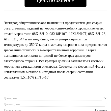
ЦЕНА ПО ЗАПРОСУ
Электрод общетехнического назначения предназначен для сварки
ответственных изделий из коррозионно-стойких хромоникелевых
сталей марок типа 08Х18Н10, 08Х18Н10Т, 12Х18Н10Т, 08Х18Н12Б,
AISI 321, 347 и им подобных, эксплуатирующихся при
температурах до 350°C когда к металлу сварного шва предъявляются
требования стойкости к межкристаллитной коррозии. Сварка
выполняется валиками шириной не более трех диаметров
электродного стержня. Все кратеры должны заплавляться частыми
короткими замыканиями электрода. Содержание ферритной фазы в
наплавленном металле в исходном после сварки состоянии
составляет 1,5...10% (FN 3-18).
Длина, мм
350
Диаметр, мм
3
Тип покрытия
Основное