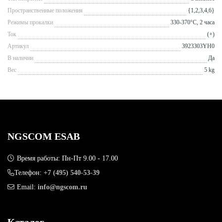
Пространственные положения
{1,2,3,4,6}
Режимы прокалки
330-370°С, 2 часа
Ток
(+)
Артикул
3923303YH0
В наличии
Да
Вес
5 kg
NGSCOM ESAB
Время работы: Пн-Пт 9.00 - 17.00
Телефон:
+7 (495) 540-53-39
Email:
info@ngscom.ru