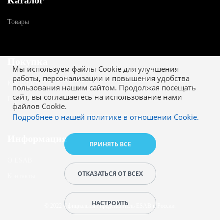
Каталог
Товары
Покупка
Мы используем файлы Cookie для улучшения
работы, персонализации и повышения удобства
Как купить
пользования нашим сайтом. Продолжая посещать
сайт, вы соглашаетесь на использование нами
Гарантия
файлов Cookie.
Подробнее о нашей политике в отношении Cookie.
Информация
ПРИНЯТЬ ВСЕ
О ESAB
ОТКАЗАТЬСЯ ОТ ВСЕХ
Контакты
НАСТРОИТЬ
© 2022 Официальный представитель ESAB в России.