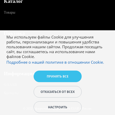
Каталог
Товары
Покупка
Мы используем файлы Cookie для улучшения
работы, персонализации и повышения удобства
Как купить
пользования нашим сайтом. Продолжая посещать
сайт, вы соглашаетесь на использование нами
Гарантия
файлов Cookie.
Подробнее о нашей политике в отношении Cookie.
Информация
ПРИНЯТЬ ВСЕ
О ESAB
ОТКАЗАТЬСЯ ОТ ВСЕХ
Контакты
НАСТРОИТЬ
© 2022 Официальный представитель ESAB в России.