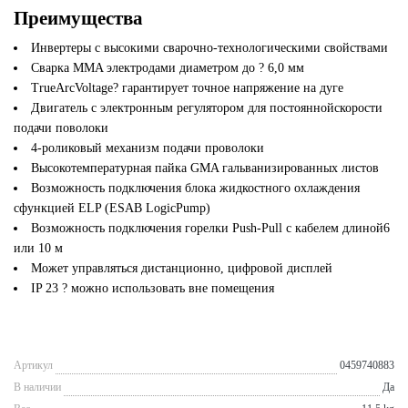
Преимущества
Инвертеры с высокими сварочно-технологическими свойствами
Сварка MMA электродами диаметром до ? 6,0 мм
TrueArcVoltage? гарантирует точное напряжение на дуге
Двигатель с электронным регулятором для постояннойскорости
подачи поволоки
4-роликовый механизм подачи проволоки
Высокотемпературная пайка GMA гальванизированных листов
Возможность подключения блока жидкостного охлаждения
сфункцией ELP (ESAB LogicPump)
Возможность подключения горелки Push-Pull с кабелем длиной6
или 10 м
Может управляться дистанционно, цифровой дисплей
IP 23 ? можно использовать вне помещения
Артикул
0459740883
В наличии
Да