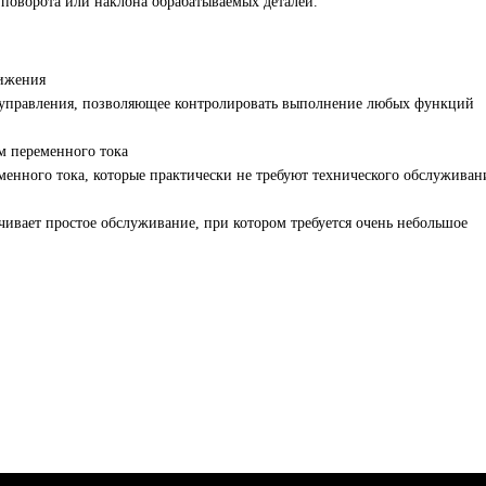
поворота или наклона обрабатываемых деталей.
вижения
о управления, позволяющее контролировать выполнение любых функций
м переменного тока
менного тока, которые практически не требуют технического обслуживан
чивает простое обслуживание, при котором требуется очень небольшое