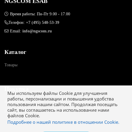
NGSCOM ESAB
Время работы: Пн-Пт 9.00 - 17.00
Телефон:
+7 (495) 540-53-39
Email:
info@ngscom.ru
Каталог
Товары
Покупка
Мы используем файлы Cookie для улучшения
работы, персонализации и повышения удобства
Как купить
пользования нашим сайтом. Продолжая посещать
сайт, вы соглашаетесь на использование нами
Гарантия
файлов Cookie.
Подробнее о нашей политике в отношении Cookie.