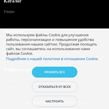
Каталог
Товары
Покупка
Мы используем файлы Cookie для улучшения
работы, персонализации и повышения удобства
Как купить
пользования нашим сайтом. Продолжая посещать
сайт, вы соглашаетесь на использование нами
Гарантия
файлов Cookie.
Подробнее о нашей политике в отношении Cookie.
Информация
ПРИНЯТЬ ВСЕ
О ESAB
ОТКАЗАТЬСЯ ОТ ВСЕХ
Контакты
НАСТРОИТЬ
© 2022 Официальный представитель ESAB в России.