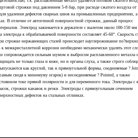
ительностью, т.к. расплавленный металл удаляется потоком сжатого возд
уговой строжки под давлением 5-8 бар, при расходе сжатого воздуха от 
м для удаления дефектов сварных швов на промышленных предприятиях, а
ках. В отличие от автогенной поверхностной строжки, данный процесс
ериалов. Электрод зажимается в держателе с вылетом около 100-150 мм
а электрода к обрабатываемой поверхности составляет 45-60°. Скорость 
 При строжке нержавеющих сталей происходит науглероживание по?верхн
а к межкристаллитной коррозии необходимо механически удалять этот сл
ки сопровождается сильным шумом и выбросом расплавленного металла 
ищать не только глаза и коже, но и органы слуха, а также строго соблю
пускаются как круглой, так и прямоугольной формы, соединяемые ? Join
 самым сводя к минимуму огарок) и несоединяемые ? Pointed, а также
стоянном токе прямой полярности и для переменного тока. Электроды с 
фасок, строжки канавок и резки. Электроды с прямоугольным сечением
верхностных дефектов на стальных отливках.