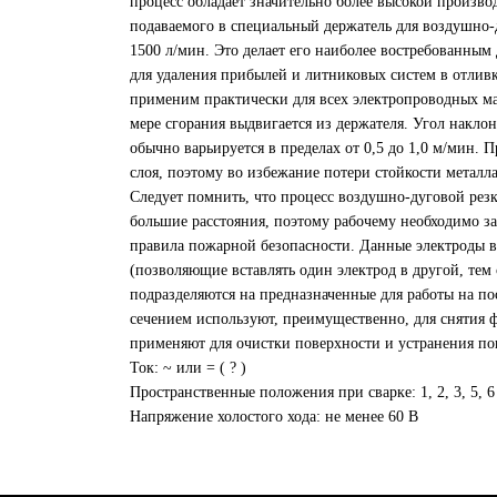
процесс обладает значительно более высокой производ
подаваемого в специальный держатель для воздушно-д
1500 л/мин. Это делает его наиболее востребованны
для удаления прибылей и литниковых систем в отлив
применим практически для всех электропроводных мат
мере сгорания выдвигается из держателя. Угол наклон
обычно варьируется в пределах от 0,5 до 1,0 м/мин.
слоя, поэтому во избежание потери стойкости металл
Следует помнить, что процесс воздушно-дуговой рез
большие расстояния, поэтому рабочему необходимо защ
правила пожарной безопасности. Данные электроды вы
(позволяющие вставлять один электрод в другой, тем
подразделяются на предназначенные для работы на по
сечением используют, преимущественно, для снятия 
применяют для очистки поверхности и устранения по
Ток: ~ или = ( ? )
Пространственные положения при сварке: 1, 2, 3, 5, 6
Напряжение холостого хода: не менее 60 В