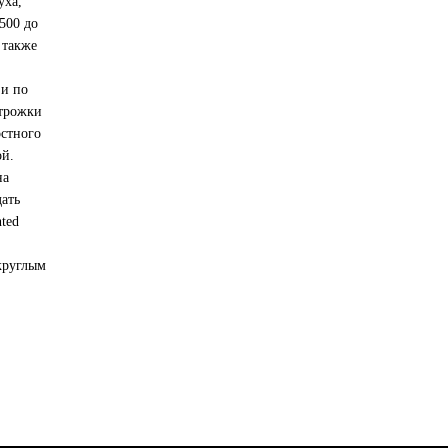
уха,
500 до
 также
 и по
строжки
остного
ой.
на
дать
ted
круглым