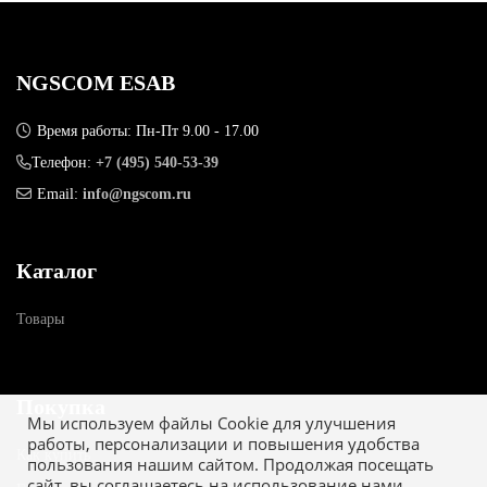
NGSCOM ESAB
Время работы: Пн-Пт 9.00 - 17.00
Телефон:
+7 (495) 540-53-39
Email:
info@ngscom.ru
Каталог
Товары
Покупка
Мы используем файлы Cookie для улучшения
работы, персонализации и повышения удобства
Как купить
пользования нашим сайтом. Продолжая посещать
сайт, вы соглашаетесь на использование нами