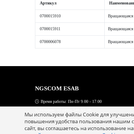
Артикул
Наименован
0700015910
Вращающаяся 
0700015911
Вращающаяся 
0700006078
Вращающаяся 
NGSCOM ESAB
Время работы: Пн-Пт 9.00 - 17.00
Телефон:
+7 (495) 540-53-39
Мы используем файлы Cookie для улучшени
Email:
info@ngscom.ru
повышения удобства пользования нашим с
сайт, вы соглашаетесь на использование на