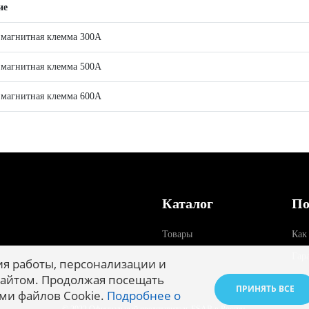
ие
магнитная клемма 300А
магнитная клемма 500А
магнитная клемма 600А
Каталог
По
Товары
Как
Гар
я работы, персонализации и
айтом. Продолжая посещать
ПРИНЯТЬ ВСЕ
ми файлов Cookie.
Подробнее о