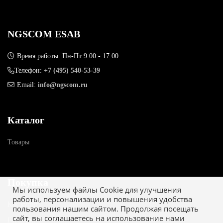
NGSCOM ESAB
Время работы: Пн-Пт 9.00 - 17.00
Телефон:
+7 (495) 540-53-39
Email:
info@ngscom.ru
Каталог
Товары
Покупка
Мы используем файлы Cookie для улучшения
работы, персонализации и повышения удобства
Как купить
пользования нашим сайтом. Продолжая посещать
сайт, вы соглашаетесь на использование нами
Гарантия