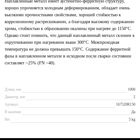
Наплавленный металл имеет аустенитно-ферритную структуру,
хорошо упрочняется холодным деформированием, обладает очень
высокими прочностными свойствами, хорошей стойкостью к
коррозионному растрескиванию, а благодаря высокому содержанию
хрома, стойкостью к образованию окалины при нагреве до 1150°С.
Однако стоит помнить, что данный наплавленный металл склонен к
охрупчиванию при нагревании выше 300°С. Межпроходная
температура не должна превышать 150°С. Содержание ферритной
фазы в наплавленном металле в исходном после сварки состоянии
составляет ~25% (FN ~40).
Длина, мм
1000
Диаметр, мм
2
Артикул
167520R150
В наличии
Да
Вес
5 kg