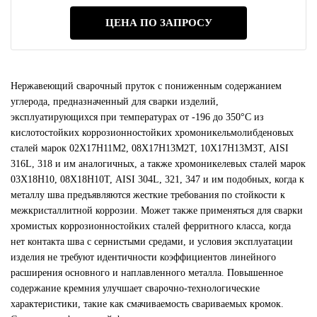
ЦЕНА ПО ЗАПРОСУ
Нержавеющий сварочный пруток с пониженным содержанием
углерода, предназначенный для сварки изделий,
эксплуатирующихся при температурах от -196 до 350°С из
кислотостойких коррозионностойких хромоникельмолибденовых
сталей марок 02Х17Н11М2, 08Х17Н13М2Т, 10Х17Н13М3Т, AISI
316L, 318 и им аналогичных, а также хромоникелевых сталей марок
03Х18Н10, 08Х18Н10Т, AISI 304L, 321, 347 и им подобных, когда к
металлу шва предъявляются жесткие требования по стойкости к
межкристаллитной коррозии. Может также применяться для сварки
хромистых коррозионностойких сталей ферритного класса, когда
нет контакта шва с сернистыми средами, и условия эксплуатации
изделия не требуют идентичности коэффициентов линейного
расширения основного и наплавленного металла. Повышенное
содержание кремния улучшает сварочно-технологические
характеристики, такие как смачиваемость свариваемых кромок.