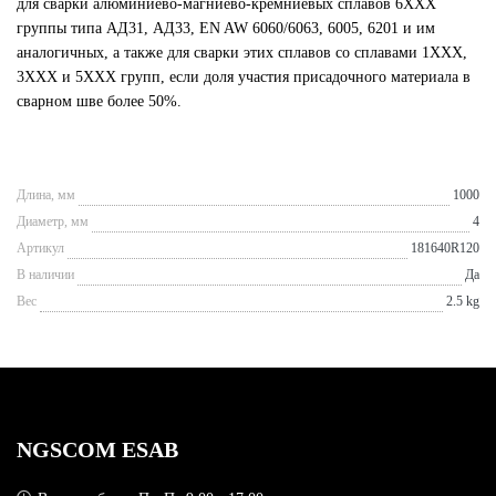
для сварки алюминиево-магниево-кремниевых сплавов 6ХХХ
группы типа АД31, АД33, EN AW 6060/6063, 6005, 6201 и им
аналогичных, а также для сварки этих сплавов со сплавами 1ХХХ,
3ХХХ и 5ХХХ групп, если доля участия присадочного материала в
сварном шве более 50%.
Длина, мм
1000
Диаметр, мм
4
Артикул
181640R120
В наличии
Да
Вес
2.5 kg
NGSCOM ESAB