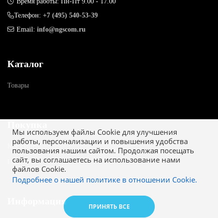
Время работы: Пн-Пт 9.00 - 17.00
Телефон:
+7 (495) 540-53-39
Email:
info@ngscom.ru
Каталог
Товары
Покупка
Мы используем файлы Cookie для улучшения
работы, персонализации и повышения удобства
Как купить
пользования нашим сайтом. Продолжая посещать
сайт, вы соглашаетесь на использование нами
Гарантия
файлов Cookie.
Подробнее о нашей политике в отношении Cookie.
Информация
ПРИНЯТЬ ВСЕ