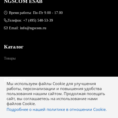
NGSCOM ESAB
Время работы: Пн-Пт 9.00 - 17.00
Телефон:
+7 (495) 540-53-39
Email:
info@ngscom.ru
Каталог
Товары
Покупка
Мы используем файлы Cookie для улучшения
работы, персонализации и повышения удобства
Как купить
пользования нашим сайтом. Продолжая посещать
сайт, вы соглашаетесь на использование нами
Гарантия
файлов Cookie.
Подробнее о нашей политике в отношении Cookie.