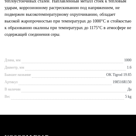
теплоустойчивых сталей. Наплавленный металл стоек к тепловым
ударам, коррозионному растрескиванию под напряжением, не
подвержен высокотемпературному охрупчиванию, обладает
высокой жаропрочностью при температурах до 1000°С и стойкостью
к образованию окалины при температурах до 1175°С в атмосфере не
содержащей соединения серы.
Длина, мм
1000
Диаметр, мм
1.6
Бывшее название
OK Tigrod 19.85
Артикул
198516R150
В наличии
Да
Вес
5 kg