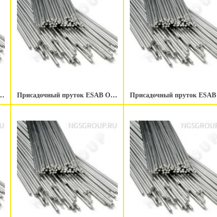
к ESAB OK Tigrod NiCrMo-3 2.4 мм
Присадочный пруток ESAB OK Tigrod NiCrMo-3 2.0 мм