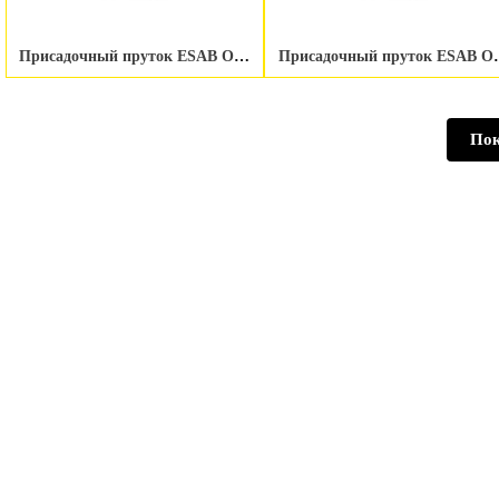
Присадочный пруток ESAB OK Tigrod NiCrMo-13 2.4 мм
Присадочный пруток
Пок