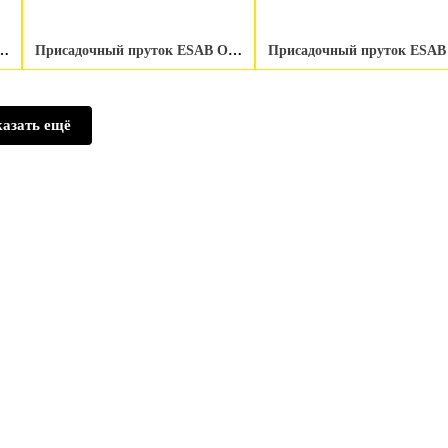
 ESAB OK Tigrod NiCrMo-13 2.0 мм
Присадочный пруток ESAB OK Tigrod NiCrMo-13 1.6 мм
азать ещё