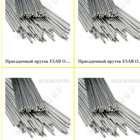
Присадочный пруток ESAB OK Tigrod NiCrMo-3 3.2 мм
Присадочный пруто