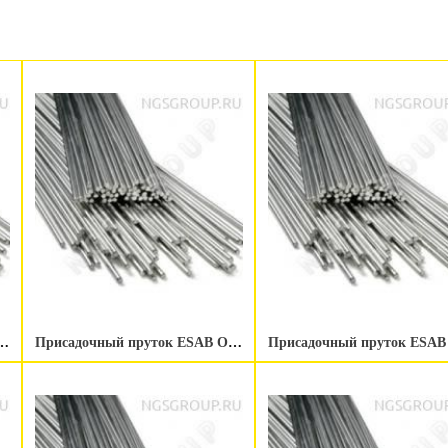
ок ESAB OK Tigrod NiCu-7 2.0 мм
Присадочный пруток ESAB OK Tigrod NiCu-7 1.6 мм