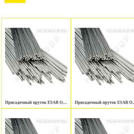
Присадочный пруток ESAB OK Tigrod NiCu-7 2.4 мм
Присадочный прут