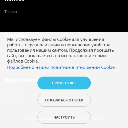
Товары
Покупка
Мы используем файлы Cookie для улучшения
работы, персонализации и повышения удобства
Как купить
пользования нашим сайтом. Продолжая посещать
сайт, вы соглашаетесь на использование нами
Гарантия
файлов Cookie.
Подробнее о нашей политике в отношении Cookie.
Информация
ПРИНЯТЬ ВСЕ
О ESAB
ОТКАЗАТЬСЯ ОТ ВСЕХ
Контакты
НАСТРОИТЬ
© 2022 Официальный представитель ESAB в России.