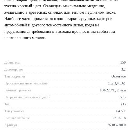
тускло-красный цвет. Охлаждать максимально медленно,
желательно в древесных опилках или теплом перлитном песке.
Наиболее часто применяются для заварки чугунных картеров
автомобилей и другого тонкостенного литья, когда не
предъявляются требования к высоким прочностным свойствам
наплавленного металла.
Длина, мм
350
Диаметр, мм
3.2
Тип покрытия
Основное
Пространственные положения
{1,2,3,4,5,6}
Режимы прокалки
180-220°С, 2 часа
Напряжение холостого хода, В
50В
Ток
(+)
Тип упаковки
1/4 VP
Бывшее название
OK 92.18
Артикул
92183230L0