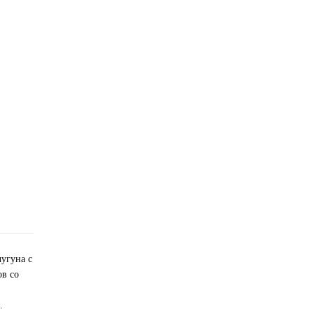
угуна с
ов со
.