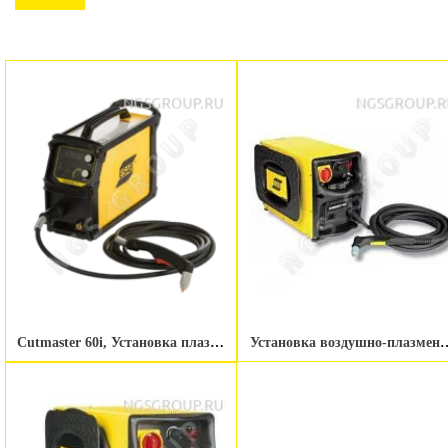
Cutmaster 60i, Установка плазменной резки, резак SL60QD ESAB
Установка воздушно-плазменной резки ESAB