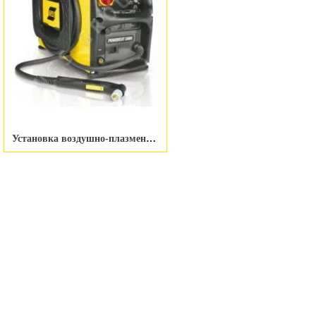
Установка воздушно-плазменной резки ESAB PowerCut 1600 400V 15m Plasma