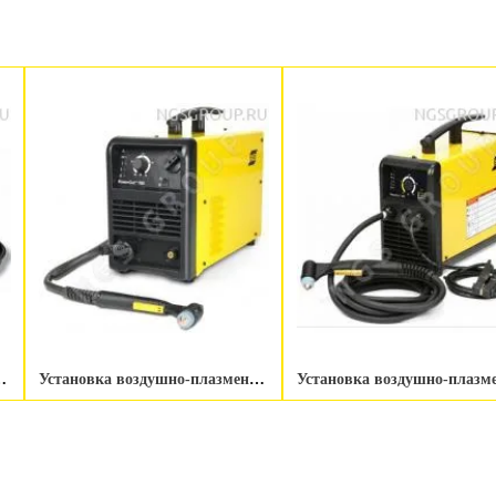
 PowerCut 900 400V 7M Plasmacut
Установка воздушно-плазменной резки ESAB PowerCut 700 3ph Incl PT39 7.6